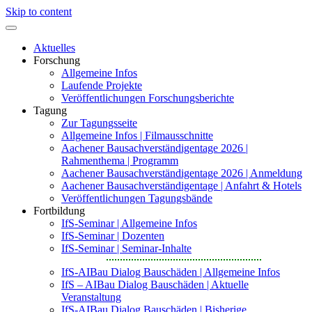
Skip to content
Aktuelles
Forschung
Allgemeine Infos
Laufende Projekte
Veröffentlichungen Forschungsberichte
Tagung
Zur Tagungsseite
Allgemeine Infos | Filmausschnitte
Aachener Bausachverständigentage 2026 |
Rahmenthema | Programm
Aachener Bausachverständigentage 2026 | Anmeldung
Aachener Bausachverständigentage | Anfahrt & Hotels
Veröffentlichungen Tagungsbände
Fortbildung
IfS-Seminar | Allgemeine Infos
IfS-Seminar | Dozenten
IfS-Seminar | Seminar-Inhalte
IfS-AIBau Dialog Bauschäden | Allgemeine Infos
IfS – AIBau Dialog Bauschäden | Aktuelle
Veranstaltung
IfS-AIBau Dialog Bauschäden | Bisherige