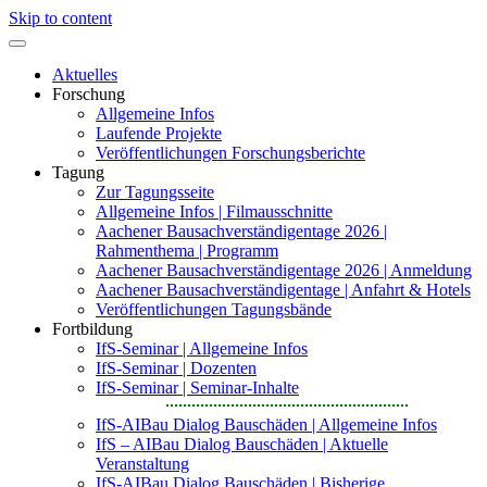
Skip to content
Aktuelles
Forschung
Allgemeine Infos
Laufende Projekte
Veröffentlichungen Forschungsberichte
Tagung
Zur Tagungsseite
Allgemeine Infos | Filmausschnitte
Aachener Bausachverständigentage 2026 |
Rahmenthema | Programm
Aachener Bausachverständigentage 2026 | Anmeldung
Aachener Bausachverständigentage | Anfahrt & Hotels
Veröffentlichungen Tagungsbände
Fortbildung
IfS-Seminar | Allgemeine Infos
IfS-Seminar | Dozenten
IfS-Seminar | Seminar-Inhalte
IfS-AIBau Dialog Bauschäden | Allgemeine Infos
IfS – AIBau Dialog Bauschäden | Aktuelle
Veranstaltung
IfS-AIBau Dialog Bauschäden | Bisherige