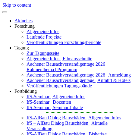
Skip to content
Aktuelles
Forschung
Allgemeine Infos
Laufende Projekte
Veröffentlichungen Forschungsberichte
Tagung
Zur Tagungsseite
Allgemeine Infos | Filmausschnitte
Aachener Bausachverständigentage 2026 |
Rahmenthema | Programm
Aachener Bausachverständigentage 2026 | Anmeldung
Aachener Bausachverständigentage | Anfahrt & Hotels
Veröffentlichungen Tagungsbände
Fortbildung
IfS-Seminar | Allgemeine Infos
IfS-Seminar | Dozenten
IfS-Seminar | Seminar-Inhalte
IfS-AIBau Dialog Bauschäden | Allgemeine Infos
IfS – AIBau Dialog Bauschäden | Aktuelle
Veranstaltung
IfS-AIBau Dialog Bauschäden | Bisherige