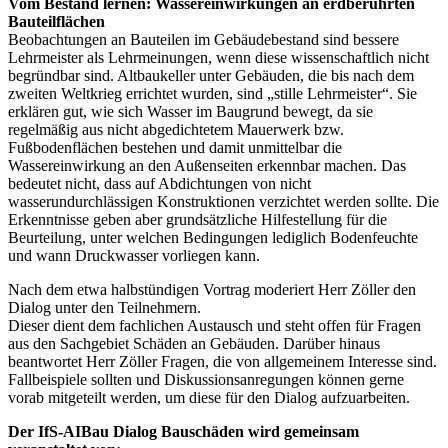
Vom Bestand lernen: Wassereinwirkungen an erdberührten
Bauteilflächen
Beobachtungen an Bauteilen im Gebäudebestand sind bessere
Lehrmeister als Lehrmeinungen, wenn diese wissenschaftlich nicht
begründbar sind. Altbaukeller unter Gebäuden, die bis nach dem
zweiten Weltkrieg errichtet wurden, sind „stille Lehrmeister“. Sie
erklären gut, wie sich Wasser im Baugrund bewegt, da sie
regelmäßig aus nicht abgedichtetem Mauerwerk bzw.
Fußbodenflächen bestehen und damit unmittelbar die
Wassereinwirkung an den Außenseiten erkennbar machen. Das
bedeutet nicht, dass auf Abdichtungen von nicht
wasserundurchlässigen Konstruktionen verzichtet werden sollte. Die
Erkenntnisse geben aber grundsätzliche Hilfestellung für die
Beurteilung, unter welchen Bedingungen lediglich Bodenfeuchte
und wann Druckwasser vorliegen kann.
Nach dem etwa halbstündigen Vortrag moderiert Herr Zöller den
Dialog unter den Teilnehmern.
Dieser dient dem fachlichen Austausch und steht offen für Fragen
aus den Sachgebiet Schäden an Gebäuden. Darüber hinaus
beantwortet Herr Zöller Fragen, die von allgemeinem Interesse sind.
Fallbeispiele sollten und Diskussionsanregungen können gerne
vorab mitgeteilt werden, um diese für den Dialog aufzuarbeiten.
Der IfS-AIBau Dialog Bauschäden wird gemeinsam