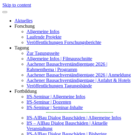
Skip to content
Aktuelles
Forschung
Allgemeine Infos
Laufende Projekte
Veröffentlichungen Forschungsberichte
Tagung
Zur Tagungsseite
Allgemeine Infos | Filmausschnitte
Aachener Bausachverständigentage 2026 |
Rahmenthema | Programm
Aachener Bausachverständigentage 2026 | Anmeldung
Aachener Bausachverständigentage | Anfahrt & Hotels
Veröffentlichungen Tagungsbände
Fortbildung
IfS-Seminar | Allgemeine Infos
IfS-Seminar | Dozenten
IfS-Seminar | Seminar-Inhalte
IfS-AIBau Dialog Bauschäden | Allgemeine Infos
IfS – AIBau Dialog Bauschäden | Aktuelle
Veranstaltung
IfS-AIBau Dialog Bauschäden | Bisherige