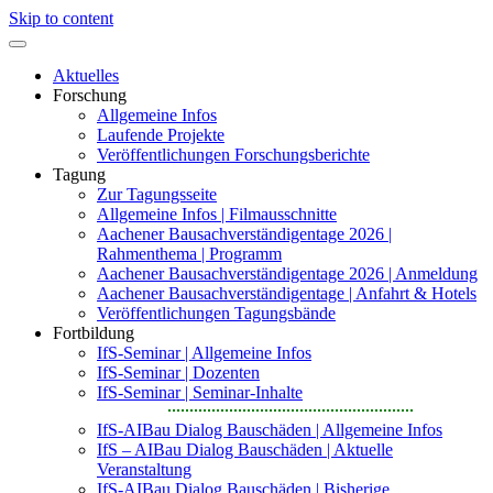
Skip to content
Aktuelles
Forschung
Allgemeine Infos
Laufende Projekte
Veröffentlichungen Forschungsberichte
Tagung
Zur Tagungsseite
Allgemeine Infos | Filmausschnitte
Aachener Bausachverständigentage 2026 |
Rahmenthema | Programm
Aachener Bausachverständigentage 2026 | Anmeldung
Aachener Bausachverständigentage | Anfahrt & Hotels
Veröffentlichungen Tagungsbände
Fortbildung
IfS-Seminar | Allgemeine Infos
IfS-Seminar | Dozenten
IfS-Seminar | Seminar-Inhalte
IfS-AIBau Dialog Bauschäden | Allgemeine Infos
IfS – AIBau Dialog Bauschäden | Aktuelle
Veranstaltung
IfS-AIBau Dialog Bauschäden | Bisherige