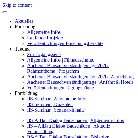
Skip to content
Aktuelles
Forschung
Allgemeine Infos
Laufende Projekte
Veröffentlichungen Forschungsberichte
Tagung
Zur Tagungsseite
Allgemeine Infos | Filmausschnitte
Aachener Bausachverständigentage 2026 |
Rahmenthema | Programm
Aachener Bausachverständigentage 2026 | Anmeldung
Aachener Bausachverständigentage | Anfahrt & Hotels
Veröffentlichungen Tagungsbände
Fortbildung
IfS-Seminar | Allgemeine Infos
IfS-Seminar | Dozenten
IfS-Seminar | Seminar-Inhalte
IfS-AIBau Dialog Bauschäden | Allgemeine Infos
IfS – AIBau Dialog Bauschäden | Aktuelle
Veranstaltung
IfS-AIBau Dialog Bauschäden | Bisherige