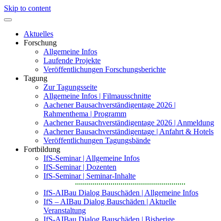
Skip to content
Aktuelles
Forschung
Allgemeine Infos
Laufende Projekte
Veröffentlichungen Forschungsberichte
Tagung
Zur Tagungsseite
Allgemeine Infos | Filmausschnitte
Aachener Bausachverständigentage 2026 |
Rahmenthema | Programm
Aachener Bausachverständigentage 2026 | Anmeldung
Aachener Bausachverständigentage | Anfahrt & Hotels
Veröffentlichungen Tagungsbände
Fortbildung
IfS-Seminar | Allgemeine Infos
IfS-Seminar | Dozenten
IfS-Seminar | Seminar-Inhalte
IfS-AIBau Dialog Bauschäden | Allgemeine Infos
IfS – AIBau Dialog Bauschäden | Aktuelle
Veranstaltung
IfS-AIBau Dialog Bauschäden | Bisherige