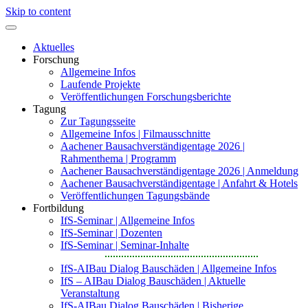
Skip to content
Aktuelles
Forschung
Allgemeine Infos
Laufende Projekte
Veröffentlichungen Forschungsberichte
Tagung
Zur Tagungsseite
Allgemeine Infos | Filmausschnitte
Aachener Bausachverständigentage 2026 |
Rahmenthema | Programm
Aachener Bausachverständigentage 2026 | Anmeldung
Aachener Bausachverständigentage | Anfahrt & Hotels
Veröffentlichungen Tagungsbände
Fortbildung
IfS-Seminar | Allgemeine Infos
IfS-Seminar | Dozenten
IfS-Seminar | Seminar-Inhalte
IfS-AIBau Dialog Bauschäden | Allgemeine Infos
IfS – AIBau Dialog Bauschäden | Aktuelle
Veranstaltung
IfS-AIBau Dialog Bauschäden | Bisherige