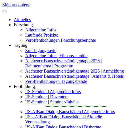
Skip to content
Aktuelles
Forschung
Allgemeine Infos
Laufende Projekte
Veröffentlichungen Forschungsberichte
Tagung
Zur Tagungsseite
Allgemeine Infos | Filmausschnitte
Aachener Bausachverständigentage 2026 |
Rahmenthema | Programm
Aachener Bausachverständigentage 2026 | Anmeldung
Aachener Bausachverständigentage | Anfahrt & Hotels
Veröffentlichungen Tagungsbände
Fortbildung
IfS-Seminar | Allgemeine Infos
IfS-Seminar | Dozenten
IfS-Seminar | Seminar-Inhalte
IfS-AIBau Dialog Bauschäden | Allgemeine Infos
IfS – AIBau Dialog Bauschäden | Aktuelle
Veranstaltung
IfS-AIBau Dialog Bauschäden | Bisherige