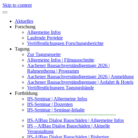
Skip to content
Aktuelles
Forschung
Allgemeine Infos
Laufende Projekte
Veröffentlichungen Forschungsberichte
Tagung
Zur Tagungsseite
Allgemeine Infos | Filmausschnitte
Aachener Bausachverständigentage 2026 |
Rahmenthema | Programm
Aachener Bausachverständigentage 2026 | Anmeldung
Aachener Bausachverständigentage | Anfahrt & Hotels
Veröffentlichungen Tagungsbände
Fortbildung
IfS-Seminar | Allgemeine Infos
IfS-Seminar | Dozenten
IfS-Seminar | Seminar-Inhalte
IfS-AIBau Dialog Bauschäden | Allgemeine Infos
IfS – AIBau Dialog Bauschäden | Aktuelle
Veranstaltung
IfS-AIBau Dialog Bauschäden | Bisherige