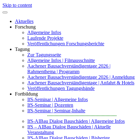
Skip to content
Aktuelles
Forschung
Allgemeine Infos
Laufende Projekte
Veröffentlichungen Forschungsberichte
Tagung
Zur Tagungsseite
Allgemeine Infos | Filmausschnitte
Aachener Bausachverständigentage 2026 |
Rahmenthema | Programm
Aachener Bausachverständigentage 2026 | Anmeldung
Aachener Bausachverständigentage | Anfahrt & Hotels
Veröffentlichungen Tagungsbände
Fortbildung
IfS-Seminar | Allgemeine Infos
IfS-Seminar | Dozenten
IfS-Seminar | Seminar-Inhalte
IfS-AIBau Dialog Bauschäden | Allgemeine Infos
IfS – AIBau Dialog Bauschäden | Aktuelle
Veranstaltung
IfS-AIBau Dialog Bauschäden | Bisherige