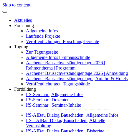
Skip to content
Aktuelles
Forschung
Allgemeine Infos
Laufende Projekte
Veröffentlichungen Forschungsberichte
Tagung
Zur Tagungsseite
Allgemeine Infos | Filmausschnitte
Aachener Bausachverständigentage 2026 |
Rahmenthema | Programm
Aachener Bausachverständigentage 2026 | Anmeldung
Aachener Bausachverständigentage | Anfahrt & Hotels
Veröffentlichungen Tagungsbände
Fortbildung
IfS-Seminar | Allgemeine Infos
IfS-Seminar | Dozenten
IfS-Seminar | Seminar-Inhalte
IfS-AIBau Dialog Bauschäden | Allgemeine Infos
IfS – AIBau Dialog Bauschäden | Aktuelle
Veranstaltung
IfS-AIBau Dialog Bauschäden | Bisherige