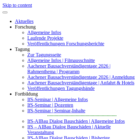
Skip to content
Aktuelles
Forschung
Allgemeine Infos
Laufende Projekte
Veröffentlichungen Forschungsberichte
Tagung
Zur Tagungsseite
Allgemeine Infos | Filmausschnitte
Aachener Bausachverständigentage 2026 |
Rahmenthema | Programm
Aachener Bausachverständigentage 2026 | Anmeldung
Aachener Bausachverständigentage | Anfahrt & Hotels
Veröffentlichungen Tagungsbände
Fortbildung
IfS-Seminar | Allgemeine Infos
IfS-Seminar | Dozenten
IfS-Seminar | Seminar-Inhalte
IfS-AIBau Dialog Bauschäden | Allgemeine Infos
IfS – AIBau Dialog Bauschäden | Aktuelle
Veranstaltung
IfS-AIBau Dialog Bauschäden | Bisherige