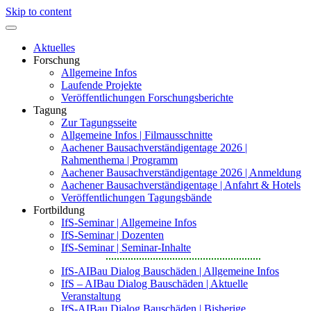
Skip to content
Aktuelles
Forschung
Allgemeine Infos
Laufende Projekte
Veröffentlichungen Forschungsberichte
Tagung
Zur Tagungsseite
Allgemeine Infos | Filmausschnitte
Aachener Bausachverständigentage 2026 |
Rahmenthema | Programm
Aachener Bausachverständigentage 2026 | Anmeldung
Aachener Bausachverständigentage | Anfahrt & Hotels
Veröffentlichungen Tagungsbände
Fortbildung
IfS-Seminar | Allgemeine Infos
IfS-Seminar | Dozenten
IfS-Seminar | Seminar-Inhalte
IfS-AIBau Dialog Bauschäden | Allgemeine Infos
IfS – AIBau Dialog Bauschäden | Aktuelle
Veranstaltung
IfS-AIBau Dialog Bauschäden | Bisherige