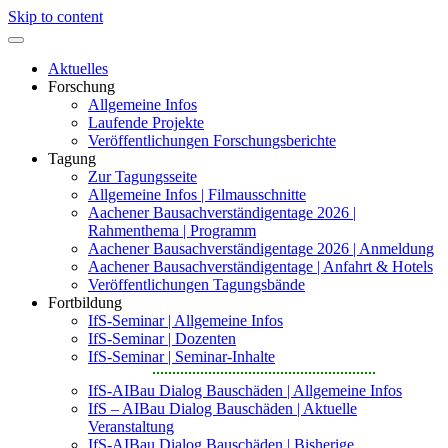
Skip to content
Aktuelles
Forschung
Allgemeine Infos
Laufende Projekte
Veröffentlichungen Forschungsberichte
Tagung
Zur Tagungsseite
Allgemeine Infos | Filmausschnitte
Aachener Bausachverständigentage 2026 |
Rahmenthema | Programm
Aachener Bausachverständigentage 2026 | Anmeldung
Aachener Bausachverständigentage | Anfahrt & Hotels
Veröffentlichungen Tagungsbände
Fortbildung
IfS-Seminar | Allgemeine Infos
IfS-Seminar | Dozenten
IfS-Seminar | Seminar-Inhalte
IfS-AIBau Dialog Bauschäden | Allgemeine Infos
IfS – AIBau Dialog Bauschäden | Aktuelle
Veranstaltung
IfS-AIBau Dialog Bauschäden | Bisherige