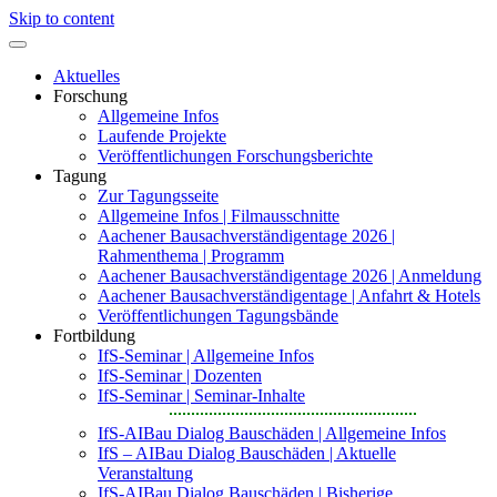
Skip to content
Aktuelles
Forschung
Allgemeine Infos
Laufende Projekte
Veröffentlichungen Forschungsberichte
Tagung
Zur Tagungsseite
Allgemeine Infos | Filmausschnitte
Aachener Bausachverständigentage 2026 |
Rahmenthema | Programm
Aachener Bausachverständigentage 2026 | Anmeldung
Aachener Bausachverständigentage | Anfahrt & Hotels
Veröffentlichungen Tagungsbände
Fortbildung
IfS-Seminar | Allgemeine Infos
IfS-Seminar | Dozenten
IfS-Seminar | Seminar-Inhalte
IfS-AIBau Dialog Bauschäden | Allgemeine Infos
IfS – AIBau Dialog Bauschäden | Aktuelle
Veranstaltung
IfS-AIBau Dialog Bauschäden | Bisherige