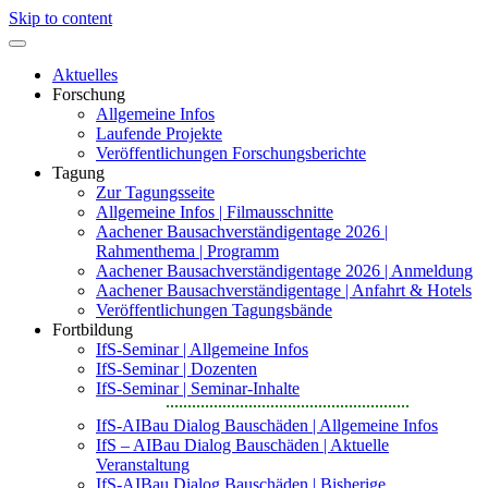
Skip to content
Aktuelles
Forschung
Allgemeine Infos
Laufende Projekte
Veröffentlichungen Forschungsberichte
Tagung
Zur Tagungsseite
Allgemeine Infos | Filmausschnitte
Aachener Bausachverständigentage 2026 |
Rahmenthema | Programm
Aachener Bausachverständigentage 2026 | Anmeldung
Aachener Bausachverständigentage | Anfahrt & Hotels
Veröffentlichungen Tagungsbände
Fortbildung
IfS-Seminar | Allgemeine Infos
IfS-Seminar | Dozenten
IfS-Seminar | Seminar-Inhalte
IfS-AIBau Dialog Bauschäden | Allgemeine Infos
IfS – AIBau Dialog Bauschäden | Aktuelle
Veranstaltung
IfS-AIBau Dialog Bauschäden | Bisherige