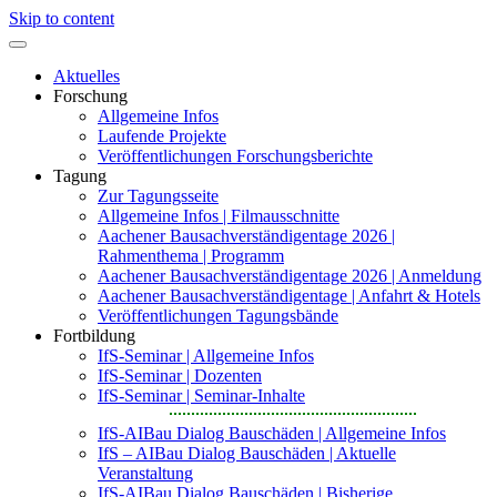
Skip to content
Aktuelles
Forschung
Allgemeine Infos
Laufende Projekte
Veröffentlichungen Forschungsberichte
Tagung
Zur Tagungsseite
Allgemeine Infos | Filmausschnitte
Aachener Bausachverständigentage 2026 |
Rahmenthema | Programm
Aachener Bausachverständigentage 2026 | Anmeldung
Aachener Bausachverständigentage | Anfahrt & Hotels
Veröffentlichungen Tagungsbände
Fortbildung
IfS-Seminar | Allgemeine Infos
IfS-Seminar | Dozenten
IfS-Seminar | Seminar-Inhalte
IfS-AIBau Dialog Bauschäden | Allgemeine Infos
IfS – AIBau Dialog Bauschäden | Aktuelle
Veranstaltung
IfS-AIBau Dialog Bauschäden | Bisherige