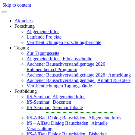
Skip to content
Aktuelles
Forschung
Allgemeine Infos
Laufende Projekte
Veröffentlichungen Forschungsberichte
Tagung
Zur Tagungsseite
Allgemeine Infos | Filmausschnitte
Aachener Bausachverständigentage 2026 |
Rahmenthema | Programm
Aachener Bausachverständigentage 2026 | Anmeldung
Aachener Bausachverständigentage | Anfahrt & Hotels
Veröffentlichungen Tagungsbände
Fortbildung
IfS-Seminar | Allgemeine Infos
IfS-Seminar | Dozenten
IfS-Seminar | Seminar-Inhalte
IfS-AIBau Dialog Bauschäden | Allgemeine Infos
IfS – AIBau Dialog Bauschäden | Aktuelle
Veranstaltung
IfS-AIBau Dialog Bauschäden | Bisherige