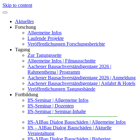
Skip to content
Aktuelles
Forschung
Allgemeine Infos
Laufende Projekte
Veröffentlichungen Forschungsberichte
Tagung
Zur Tagungsseite
Allgemeine Infos | Filmausschnitte
Aachener Bausachverständigentage 2026 |
Rahmenthema | Programm
Aachener Bausachverständigentage 2026 | Anmeldung
Aachener Bausachverständigentage | Anfahrt & Hotels
Veröffentlichungen Tagungsbände
Fortbildung
IfS-Seminar | Allgemeine Infos
IfS-Seminar | Dozenten
IfS-Seminar | Seminar-Inhalte
IfS-AIBau Dialog Bauschäden | Allgemeine Infos
IfS – AIBau Dialog Bauschäden | Aktuelle
Veranstaltung
IfS-AIBau Dialog Bauschäden | Bisherige