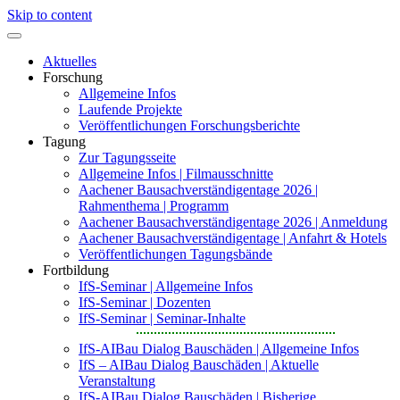
Skip to content
Aktuelles
Forschung
Allgemeine Infos
Laufende Projekte
Veröffentlichungen Forschungsberichte
Tagung
Zur Tagungsseite
Allgemeine Infos | Filmausschnitte
Aachener Bausachverständigentage 2026 |
Rahmenthema | Programm
Aachener Bausachverständigentage 2026 | Anmeldung
Aachener Bausachverständigentage | Anfahrt & Hotels
Veröffentlichungen Tagungsbände
Fortbildung
IfS-Seminar | Allgemeine Infos
IfS-Seminar | Dozenten
IfS-Seminar | Seminar-Inhalte
IfS-AIBau Dialog Bauschäden | Allgemeine Infos
IfS – AIBau Dialog Bauschäden | Aktuelle
Veranstaltung
IfS-AIBau Dialog Bauschäden | Bisherige