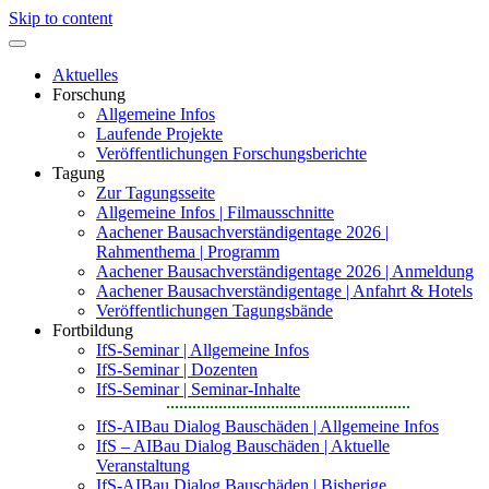
Skip to content
Aktuelles
Forschung
Allgemeine Infos
Laufende Projekte
Veröffentlichungen Forschungsberichte
Tagung
Zur Tagungsseite
Allgemeine Infos | Filmausschnitte
Aachener Bausachverständigentage 2026 |
Rahmenthema | Programm
Aachener Bausachverständigentage 2026 | Anmeldung
Aachener Bausachverständigentage | Anfahrt & Hotels
Veröffentlichungen Tagungsbände
Fortbildung
IfS-Seminar | Allgemeine Infos
IfS-Seminar | Dozenten
IfS-Seminar | Seminar-Inhalte
IfS-AIBau Dialog Bauschäden | Allgemeine Infos
IfS – AIBau Dialog Bauschäden | Aktuelle
Veranstaltung
IfS-AIBau Dialog Bauschäden | Bisherige