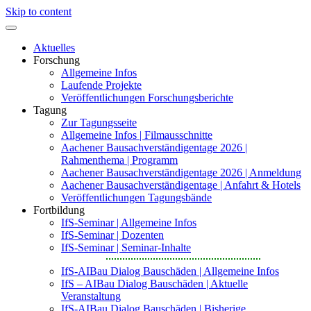
Skip to content
Aktuelles
Forschung
Allgemeine Infos
Laufende Projekte
Veröffentlichungen Forschungsberichte
Tagung
Zur Tagungsseite
Allgemeine Infos | Filmausschnitte
Aachener Bausachverständigentage 2026 |
Rahmenthema | Programm
Aachener Bausachverständigentage 2026 | Anmeldung
Aachener Bausachverständigentage | Anfahrt & Hotels
Veröffentlichungen Tagungsbände
Fortbildung
IfS-Seminar | Allgemeine Infos
IfS-Seminar | Dozenten
IfS-Seminar | Seminar-Inhalte
IfS-AIBau Dialog Bauschäden | Allgemeine Infos
IfS – AIBau Dialog Bauschäden | Aktuelle
Veranstaltung
IfS-AIBau Dialog Bauschäden | Bisherige