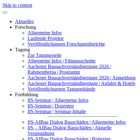
Skip to content
Aktuelles
Forschung
Allgemeine Infos
Laufende Projekte
Veröffentlichungen Forschungsberichte
Tagung
Zur Tagungsseite
Allgemeine Infos | Filmausschnitte
Aachener Bausachverständigentage 2026 |
Rahmenthema | Programm
Aachener Bausachverständigentage 2026 | Anmeldung
Aachener Bausachverständigentage | Anfahrt & Hotels
Veröffentlichungen Tagungsbände
Fortbildung
IfS-Seminar | Allgemeine Infos
IfS-Seminar | Dozenten
IfS-Seminar | Seminar-Inhalte
IfS-AIBau Dialog Bauschäden | Allgemeine Infos
IfS – AIBau Dialog Bauschäden | Aktuelle
Veranstaltung
IfS-AIBau Dialog Bauschäden | Bisherige