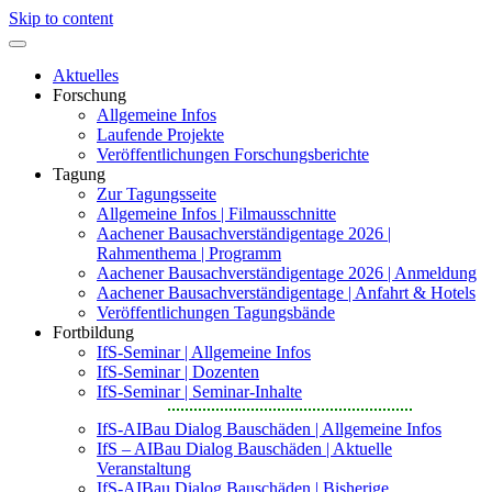
Skip to content
Aktuelles
Forschung
Allgemeine Infos
Laufende Projekte
Veröffentlichungen Forschungsberichte
Tagung
Zur Tagungsseite
Allgemeine Infos | Filmausschnitte
Aachener Bausachverständigentage 2026 |
Rahmenthema | Programm
Aachener Bausachverständigentage 2026 | Anmeldung
Aachener Bausachverständigentage | Anfahrt & Hotels
Veröffentlichungen Tagungsbände
Fortbildung
IfS-Seminar | Allgemeine Infos
IfS-Seminar | Dozenten
IfS-Seminar | Seminar-Inhalte
IfS-AIBau Dialog Bauschäden | Allgemeine Infos
IfS – AIBau Dialog Bauschäden | Aktuelle
Veranstaltung
IfS-AIBau Dialog Bauschäden | Bisherige