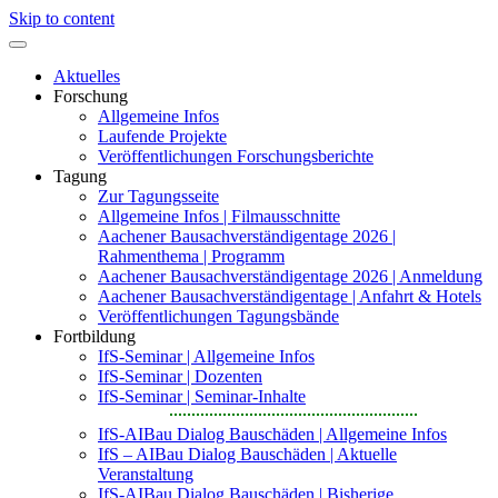
Skip to content
Aktuelles
Forschung
Allgemeine Infos
Laufende Projekte
Veröffentlichungen Forschungsberichte
Tagung
Zur Tagungsseite
Allgemeine Infos | Filmausschnitte
Aachener Bausachverständigentage 2026 |
Rahmenthema | Programm
Aachener Bausachverständigentage 2026 | Anmeldung
Aachener Bausachverständigentage | Anfahrt & Hotels
Veröffentlichungen Tagungsbände
Fortbildung
IfS-Seminar | Allgemeine Infos
IfS-Seminar | Dozenten
IfS-Seminar | Seminar-Inhalte
IfS-AIBau Dialog Bauschäden | Allgemeine Infos
IfS – AIBau Dialog Bauschäden | Aktuelle
Veranstaltung
IfS-AIBau Dialog Bauschäden | Bisherige