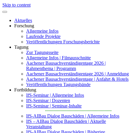
Skip to content
Aktuelles
Forschung
Allgemeine Infos
Laufende Projekte
Veröffentlichungen Forschungsberichte
Tagung
Zur Tagungsseite
Allgemeine Infos | Filmausschnitte
Aachener Bausachverständigentage 2026 |
Rahmenthema | Programm
Aachener Bausachverständigentage 2026 | Anmeldung
Aachener Bausachverständigentage | Anfahrt & Hotels
Veröffentlichungen Tagungsbände
Fortbildung
IfS-Seminar | Allgemeine Infos
IfS-Seminar | Dozenten
IfS-Seminar | Seminar-Inhalte
IfS-AIBau Dialog Bauschäden | Allgemeine Infos
IfS – AIBau Dialog Bauschäden | Aktuelle
Veranstaltung
IfS-AIBau Dialog Bauschäden | Bisherige