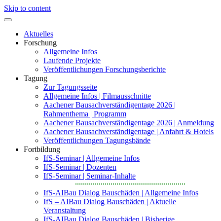
Skip to content
Aktuelles
Forschung
Allgemeine Infos
Laufende Projekte
Veröffentlichungen Forschungsberichte
Tagung
Zur Tagungsseite
Allgemeine Infos | Filmausschnitte
Aachener Bausachverständigentage 2026 |
Rahmenthema | Programm
Aachener Bausachverständigentage 2026 | Anmeldung
Aachener Bausachverständigentage | Anfahrt & Hotels
Veröffentlichungen Tagungsbände
Fortbildung
IfS-Seminar | Allgemeine Infos
IfS-Seminar | Dozenten
IfS-Seminar | Seminar-Inhalte
IfS-AIBau Dialog Bauschäden | Allgemeine Infos
IfS – AIBau Dialog Bauschäden | Aktuelle
Veranstaltung
IfS-AIBau Dialog Bauschäden | Bisherige