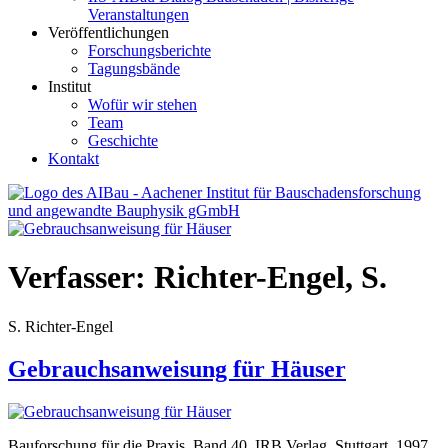
Veranstaltungen
Veröffentlichungen
Forschungsberichte
Tagungsbände
Institut
Wofür wir stehen
Team
Geschichte
Kontakt
AIBau – Aachener Institut für Bauschadensforschung und
angewandte Bauphysik
Verfasser:
Richter-Engel, S.
S. Richter-Engel
Gebrauchsanweisung für Häuser
Bauforschung für die Praxis, Band 40, IRB Verlag, Stuttgart, 1997,