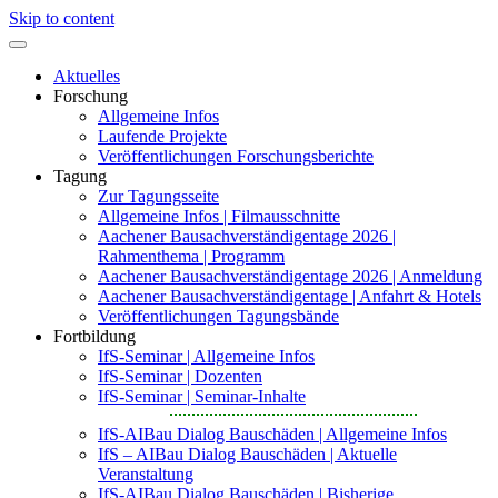
Skip to content
Aktuelles
Forschung
Allgemeine Infos
Laufende Projekte
Veröffentlichungen Forschungsberichte
Tagung
Zur Tagungsseite
Allgemeine Infos | Filmausschnitte
Aachener Bausachverständigentage 2026 |
Rahmenthema | Programm
Aachener Bausachverständigentage 2026 | Anmeldung
Aachener Bausachverständigentage | Anfahrt & Hotels
Veröffentlichungen Tagungsbände
Fortbildung
IfS-Seminar | Allgemeine Infos
IfS-Seminar | Dozenten
IfS-Seminar | Seminar-Inhalte
IfS-AIBau Dialog Bauschäden | Allgemeine Infos
IfS – AIBau Dialog Bauschäden | Aktuelle
Veranstaltung
IfS-AIBau Dialog Bauschäden | Bisherige