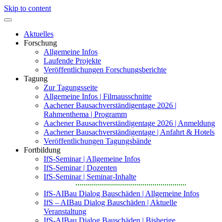
Skip to content
Aktuelles
Forschung
Allgemeine Infos
Laufende Projekte
Veröffentlichungen Forschungsberichte
Tagung
Zur Tagungsseite
Allgemeine Infos | Filmausschnitte
Aachener Bausachverständigentage 2026 |
Rahmenthema | Programm
Aachener Bausachverständigentage 2026 | Anmeldung
Aachener Bausachverständigentage | Anfahrt & Hotels
Veröffentlichungen Tagungsbände
Fortbildung
IfS-Seminar | Allgemeine Infos
IfS-Seminar | Dozenten
IfS-Seminar | Seminar-Inhalte
IfS-AIBau Dialog Bauschäden | Allgemeine Infos
IfS – AIBau Dialog Bauschäden | Aktuelle
Veranstaltung
IfS-AIBau Dialog Bauschäden | Bisherige