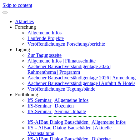
Skip to content
Aktuelles
Forschung
Allgemeine Infos
Laufende Projekte
Veröffentlichungen Forschungsberichte
Tagung
Zur Tagungsseite
Allgemeine Infos | Filmausschnitte
Aachener Bausachverständigentage 2026 |
Rahmenthema | Programm
Aachener Bausachverständigentage 2026 | Anmeldung
Aachener Bausachverständigentage | Anfahrt & Hotels
Veröffentlichungen Tagungsbände
Fortbildung
IfS-Seminar | Allgemeine Infos
IfS-Seminar | Dozenten
IfS-Seminar | Seminar-Inhalte
IfS-AIBau Dialog Bauschäden | Allgemeine Infos
IfS – AIBau Dialog Bauschäden | Aktuelle
Veranstaltung
IfS-AIBau Dialog Bauschäden | Bisherige