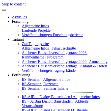
Skip to content
Aktuelles
Forschung
Allgemeine Infos
Laufende Projekte
Veröffentlichungen Forschungsberichte
Tagung
Zur Tagungsseite
Allgemeine Infos | Filmausschnitte
Aachener Bausachverständigentage 2026 |
Rahmenthema | Programm
Aachener Bausachverständigentage 2026 | Anmeldung
Aachener Bausachverständigentage | Anfahrt & Hotels
Veröffentlichungen Tagungsbände
Fortbildung
IfS-Seminar | Allgemeine Infos
IfS-Seminar | Dozenten
IfS-Seminar | Seminar-Inhalte
IfS-AIBau Dialog Bauschäden | Allgemeine Infos
IfS – AIBau Dialog Bauschäden | Aktuelle
Veranstaltung
IfS-AIBau Dialog Bauschäden | Bisherige