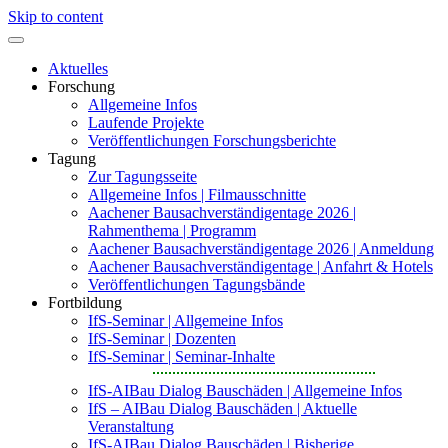
Skip to content
Aktuelles
Forschung
Allgemeine Infos
Laufende Projekte
Veröffentlichungen Forschungsberichte
Tagung
Zur Tagungsseite
Allgemeine Infos | Filmausschnitte
Aachener Bausachverständigentage 2026 |
Rahmenthema | Programm
Aachener Bausachverständigentage 2026 | Anmeldung
Aachener Bausachverständigentage | Anfahrt & Hotels
Veröffentlichungen Tagungsbände
Fortbildung
IfS-Seminar | Allgemeine Infos
IfS-Seminar | Dozenten
IfS-Seminar | Seminar-Inhalte
IfS-AIBau Dialog Bauschäden | Allgemeine Infos
IfS – AIBau Dialog Bauschäden | Aktuelle
Veranstaltung
IfS-AIBau Dialog Bauschäden | Bisherige