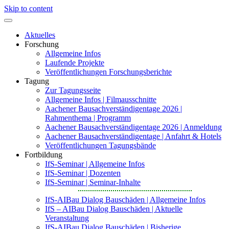
Skip to content
Aktuelles
Forschung
Allgemeine Infos
Laufende Projekte
Veröffentlichungen Forschungsberichte
Tagung
Zur Tagungsseite
Allgemeine Infos | Filmausschnitte
Aachener Bausachverständigentage 2026 |
Rahmenthema | Programm
Aachener Bausachverständigentage 2026 | Anmeldung
Aachener Bausachverständigentage | Anfahrt & Hotels
Veröffentlichungen Tagungsbände
Fortbildung
IfS-Seminar | Allgemeine Infos
IfS-Seminar | Dozenten
IfS-Seminar | Seminar-Inhalte
IfS-AIBau Dialog Bauschäden | Allgemeine Infos
IfS – AIBau Dialog Bauschäden | Aktuelle
Veranstaltung
IfS-AIBau Dialog Bauschäden | Bisherige