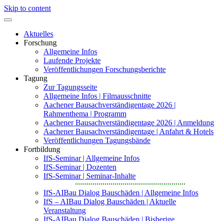
Skip to content
Aktuelles
Forschung
Allgemeine Infos
Laufende Projekte
Veröffentlichungen Forschungsberichte
Tagung
Zur Tagungsseite
Allgemeine Infos | Filmausschnitte
Aachener Bausachverständigentage 2026 |
Rahmenthema | Programm
Aachener Bausachverständigentage 2026 | Anmeldung
Aachener Bausachverständigentage | Anfahrt & Hotels
Veröffentlichungen Tagungsbände
Fortbildung
IfS-Seminar | Allgemeine Infos
IfS-Seminar | Dozenten
IfS-Seminar | Seminar-Inhalte
IfS-AIBau Dialog Bauschäden | Allgemeine Infos
IfS – AIBau Dialog Bauschäden | Aktuelle
Veranstaltung
IfS-AIBau Dialog Bauschäden | Bisherige