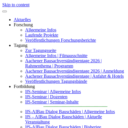
Skip to content
Aktuelles
Forschung
Allgemeine Infos
Laufende Projekte
Veröffentlichungen Forschungsberichte
Tagung
Zur Tagungsseite
Allgemeine Infos | Filmausschnitte
Aachener Bausachverständigentage 2026 |
Rahmenthema | Programm
Aachener Bausachverständigentage 2026 | Anmeldung
Aachener Bausachverständigentage | Anfahrt & Hotels
Veröffentlichungen Tagungsbände
Fortbildung
IfS-Seminar | Allgemeine Infos
IfS-Seminar | Dozenten
IfS-Seminar | Seminar-Inhalte
IfS-AIBau Dialog Bauschäden | Allgemeine Infos
IfS – AIBau Dialog Bauschäden | Aktuelle
Veranstaltung
IfS-AIBau Dialog Bauschäden | Bisherige