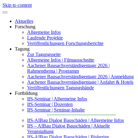
Skip to content
Aktuelles
Forschung
Allgemeine Infos
Laufende Projekte
Veröffentlichungen Forschungsberichte
Tagung
Zur Tagungsseite
Allgemeine Infos | Filmausschnitte
Aachener Bausachverständigentage 2026 |
Rahmenthema | Programm
Aachener Bausachverständigentage 2026 | Anmeldung
Aachener Bausachverständigentage | Anfahrt & Hotels
Veröffentlichungen Tagungsbände
Fortbildung
IfS-Seminar | Allgemeine Infos
IfS-Seminar | Dozenten
IfS-Seminar | Seminar-Inhalte
IfS-AIBau Dialog Bauschäden | Allgemeine Infos
IfS – AIBau Dialog Bauschäden | Aktuelle
Veranstaltung
IfS-AIBau Dialog Bauschäden | Bisherige