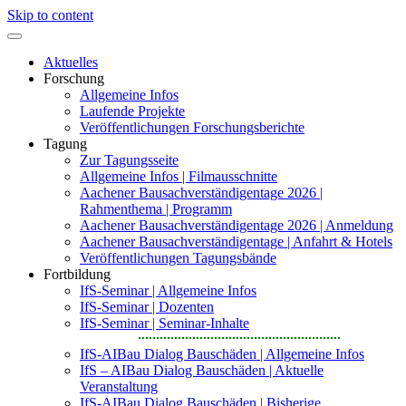
Skip to content
Aktuelles
Forschung
Allgemeine Infos
Laufende Projekte
Veröffentlichungen Forschungsberichte
Tagung
Zur Tagungsseite
Allgemeine Infos | Filmausschnitte
Aachener Bausachverständigentage 2026 |
Rahmenthema | Programm
Aachener Bausachverständigentage 2026 | Anmeldung
Aachener Bausachverständigentage | Anfahrt & Hotels
Veröffentlichungen Tagungsbände
Fortbildung
IfS-Seminar | Allgemeine Infos
IfS-Seminar | Dozenten
IfS-Seminar | Seminar-Inhalte
IfS-AIBau Dialog Bauschäden | Allgemeine Infos
IfS – AIBau Dialog Bauschäden | Aktuelle
Veranstaltung
IfS-AIBau Dialog Bauschäden | Bisherige