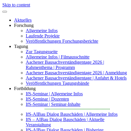
Skip to content
Aktuelles
Forschung
Allgemeine Infos
Laufende Projekte
Veröffentlichungen Forschungsberichte
Tagung
Zur Tagungsseite
Allgemeine Infos | Filmausschnitte
Aachener Bausachverständigentage 2026 |
Rahmenthema | Programm
Aachener Bausachverständigentage 2026 | Anmeldung
Aachener Bausachverständigentage | Anfahrt & Hotels
Veröffentlichungen Tagungsbände
Fortbildung
IfS-Seminar | Allgemeine Infos
IfS-Seminar | Dozenten
IfS-Seminar | Seminar-Inhalte
IfS-AIBau Dialog Bauschäden | Allgemeine Infos
IfS – AIBau Dialog Bauschäden | Aktuelle
Veranstaltung
IfS-AIBau Dialog Bauschäden | Bisherige