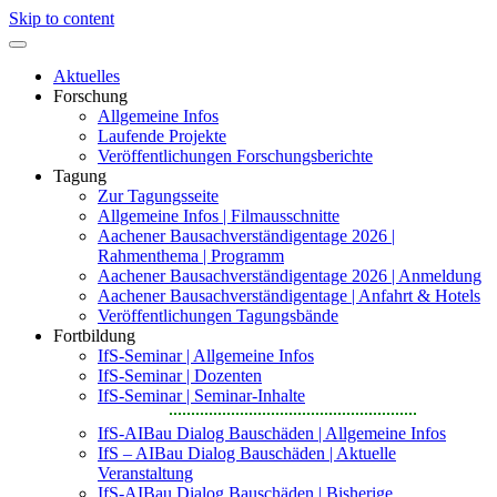
Skip to content
Aktuelles
Forschung
Allgemeine Infos
Laufende Projekte
Veröffentlichungen Forschungsberichte
Tagung
Zur Tagungsseite
Allgemeine Infos | Filmausschnitte
Aachener Bausachverständigentage 2026 |
Rahmenthema | Programm
Aachener Bausachverständigentage 2026 | Anmeldung
Aachener Bausachverständigentage | Anfahrt & Hotels
Veröffentlichungen Tagungsbände
Fortbildung
IfS-Seminar | Allgemeine Infos
IfS-Seminar | Dozenten
IfS-Seminar | Seminar-Inhalte
IfS-AIBau Dialog Bauschäden | Allgemeine Infos
IfS – AIBau Dialog Bauschäden | Aktuelle
Veranstaltung
IfS-AIBau Dialog Bauschäden | Bisherige