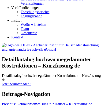
Veranstaltungen
Veröffentlichungen
Forschungsberichte
Tagungsbände
Institut
Wofür wir stehen
Team
Geschichte
Kontakt
AIBau – Aachener Institut für Bauschadensforschung und
Detailkatalog hochwärmegedämmter
angewandte Bauphysik
Kostruktionen – Kurzfassung de
Detailkatalog hochwärmegedämmter Kostruktionen – Kurzfassung
de
Jetzt herunterladen!
Beitrags-Navigation
Previous:
Gebrauchsanweisung für Häuser – Kurzfassung de