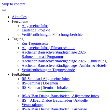
Skip to content
Aktuelles
Forschung
Allgemeine Infos
Laufende Projekte
Veröffentlichungen Forschungsberichte
Tagung
Zur Tagungsseite
Allgemeine Infos | Filmausschnitte
Aachener Bausachverständigentage 2026 |
Rahmenthema | Programm
Aachener Bausachverständigentage 2026 | Anmeldung
Aachener Bausachverständigentage | Anfahrt & Hotels
Veröffentlichungen Tagungsbände
Fortbildung
IfS-Seminar | Allgemeine Infos
IfS-Seminar | Dozenten
IfS-Seminar | Seminar-Inhalte
IfS-AIBau Dialog Bauschäden | Allgemeine Infos
IfS – AIBau Dialog Bauschäden | Aktuelle
Veranstaltung
IfS-AIBau Dialog Bauschäden | Bisherige