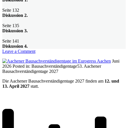
Seite 132
Diskussion 2.
Seite 135
Diskussion 3.
Seite 141
Diskussion 4.
on
Leave a Comment
Feuchtigkeitsschutz
Juni
und
2026
Posted in:
Bausachverständigentage
53. Aachener
Feuchtigkeitsschäden
Bausachverständigentage 2027
an
Außenwänden
Die Aachener Bausachverständigentage 2027 finden am
12. und
und
13. April 2027
statt.
erdberührten
Bauteilen