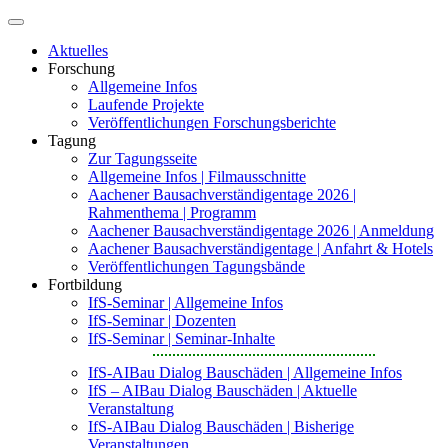
Skip
to
Aktuelles
content
Forschung
Allgemeine Infos
Laufende Projekte
Veröffentlichungen Forschungsberichte
Tagung
Zur Tagungsseite
Allgemeine Infos | Filmausschnitte
Aachener Bausachverständigentage 2026 |
Rahmenthema | Programm
Aachener Bausachverständigentage 2026 | Anmeldung
Aachener Bausachverständigentage | Anfahrt & Hotels
Veröffentlichungen Tagungsbände
Fortbildung
IfS-Seminar | Allgemeine Infos
IfS-Seminar | Dozenten
IfS-Seminar | Seminar-Inhalte
IfS-AIBau Dialog Bauschäden | Allgemeine Infos
IfS – AIBau Dialog Bauschäden | Aktuelle
Veranstaltung
IfS-AIBau Dialog Bauschäden | Bisherige
Veranstaltungen