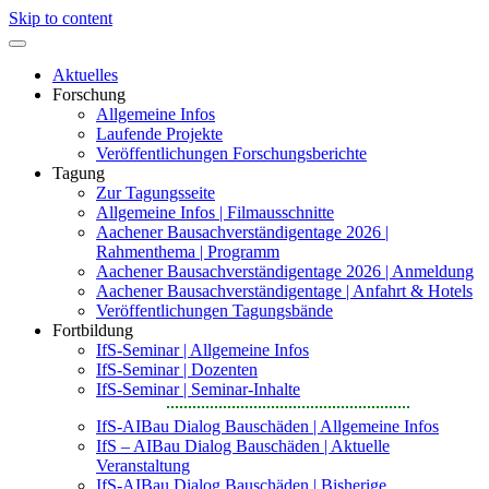
Skip to content
Aktuelles
Forschung
Allgemeine Infos
Laufende Projekte
Veröffentlichungen Forschungsberichte
Tagung
Zur Tagungsseite
Allgemeine Infos | Filmausschnitte
Aachener Bausachverständigentage 2026 |
Rahmenthema | Programm
Aachener Bausachverständigentage 2026 | Anmeldung
Aachener Bausachverständigentage | Anfahrt & Hotels
Veröffentlichungen Tagungsbände
Fortbildung
IfS-Seminar | Allgemeine Infos
IfS-Seminar | Dozenten
IfS-Seminar | Seminar-Inhalte
IfS-AIBau Dialog Bauschäden | Allgemeine Infos
IfS – AIBau Dialog Bauschäden | Aktuelle
Veranstaltung
IfS-AIBau Dialog Bauschäden | Bisherige