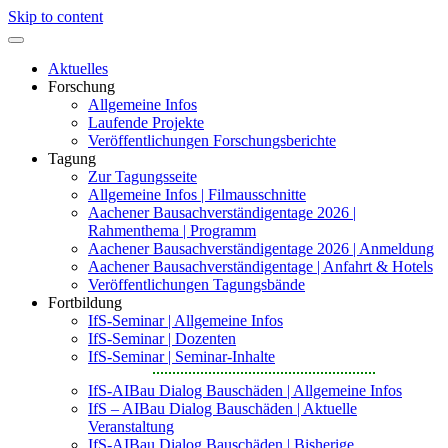
Skip to content
Aktuelles
Forschung
Allgemeine Infos
Laufende Projekte
Veröffentlichungen Forschungsberichte
Tagung
Zur Tagungsseite
Allgemeine Infos | Filmausschnitte
Aachener Bausachverständigentage 2026 |
Rahmenthema | Programm
Aachener Bausachverständigentage 2026 | Anmeldung
Aachener Bausachverständigentage | Anfahrt & Hotels
Veröffentlichungen Tagungsbände
Fortbildung
IfS-Seminar | Allgemeine Infos
IfS-Seminar | Dozenten
IfS-Seminar | Seminar-Inhalte
IfS-AIBau Dialog Bauschäden | Allgemeine Infos
IfS – AIBau Dialog Bauschäden | Aktuelle
Veranstaltung
IfS-AIBau Dialog Bauschäden | Bisherige