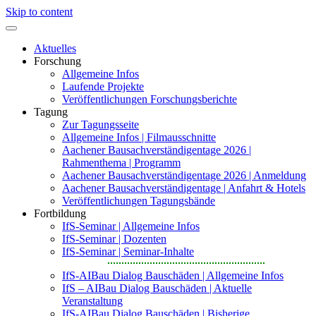
Skip to content
Aktuelles
Forschung
Allgemeine Infos
Laufende Projekte
Veröffentlichungen Forschungsberichte
Tagung
Zur Tagungsseite
Allgemeine Infos | Filmausschnitte
Aachener Bausachverständigentage 2026 |
Rahmenthema | Programm
Aachener Bausachverständigentage 2026 | Anmeldung
Aachener Bausachverständigentage | Anfahrt & Hotels
Veröffentlichungen Tagungsbände
Fortbildung
IfS-Seminar | Allgemeine Infos
IfS-Seminar | Dozenten
IfS-Seminar | Seminar-Inhalte
IfS-AIBau Dialog Bauschäden | Allgemeine Infos
IfS – AIBau Dialog Bauschäden | Aktuelle
Veranstaltung
IfS-AIBau Dialog Bauschäden | Bisherige