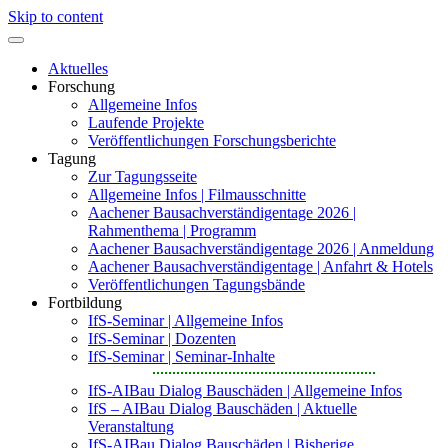
Skip to content
Aktuelles
Forschung
Allgemeine Infos
Laufende Projekte
Veröffentlichungen Forschungsberichte
Tagung
Zur Tagungsseite
Allgemeine Infos | Filmausschnitte
Aachener Bausachverständigentage 2026 |
Rahmenthema | Programm
Aachener Bausachverständigentage 2026 | Anmeldung
Aachener Bausachverständigentage | Anfahrt & Hotels
Veröffentlichungen Tagungsbände
Fortbildung
IfS-Seminar | Allgemeine Infos
IfS-Seminar | Dozenten
IfS-Seminar | Seminar-Inhalte
IfS-AIBau Dialog Bauschäden | Allgemeine Infos
IfS – AIBau Dialog Bauschäden | Aktuelle
Veranstaltung
IfS-AIBau Dialog Bauschäden | Bisherige