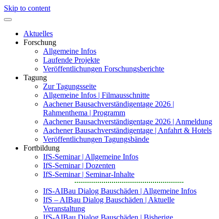
Skip to content
Aktuelles
Forschung
Allgemeine Infos
Laufende Projekte
Veröffentlichungen Forschungsberichte
Tagung
Zur Tagungsseite
Allgemeine Infos | Filmausschnitte
Aachener Bausachverständigentage 2026 |
Rahmenthema | Programm
Aachener Bausachverständigentage 2026 | Anmeldung
Aachener Bausachverständigentage | Anfahrt & Hotels
Veröffentlichungen Tagungsbände
Fortbildung
IfS-Seminar | Allgemeine Infos
IfS-Seminar | Dozenten
IfS-Seminar | Seminar-Inhalte
IfS-AIBau Dialog Bauschäden | Allgemeine Infos
IfS – AIBau Dialog Bauschäden | Aktuelle
Veranstaltung
IfS-AIBau Dialog Bauschäden | Bisherige