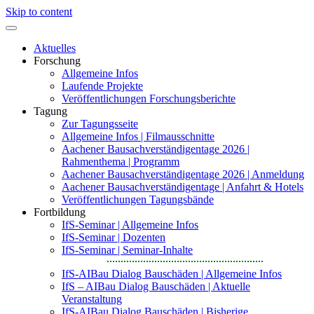
Skip to content
Aktuelles
Forschung
Allgemeine Infos
Laufende Projekte
Veröffentlichungen Forschungsberichte
Tagung
Zur Tagungsseite
Allgemeine Infos | Filmausschnitte
Aachener Bausachverständigentage 2026 |
Rahmenthema | Programm
Aachener Bausachverständigentage 2026 | Anmeldung
Aachener Bausachverständigentage | Anfahrt & Hotels
Veröffentlichungen Tagungsbände
Fortbildung
IfS-Seminar | Allgemeine Infos
IfS-Seminar | Dozenten
IfS-Seminar | Seminar-Inhalte
IfS-AIBau Dialog Bauschäden | Allgemeine Infos
IfS – AIBau Dialog Bauschäden | Aktuelle
Veranstaltung
IfS-AIBau Dialog Bauschäden | Bisherige