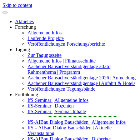
Skip to content
Aktuelles
Forschung
Allgemeine Infos
Laufende Projekte
Veröffentlichungen Forschungsberichte
Tagung
Zur Tagungsseite
Allgemeine Infos | Filmausschnitte
Aachener Bausachverständigentage 2026 |
Rahmenthema | Programm
Aachener Bausachverständigentage 2026 | Anmeldung
Aachener Bausachverständigentage | Anfahrt & Hotels
Veröffentlichungen Tagungsbände
Fortbildung
IfS-Seminar | Allgemeine Infos
IfS-Seminar | Dozenten
IfS-Seminar | Seminar-Inhalte
IfS-AIBau Dialog Bauschäden | Allgemeine Infos
IfS – AIBau Dialog Bauschäden | Aktuelle
Veranstaltung
IfS-AIBau Dialog Bauschäden | Bisherige