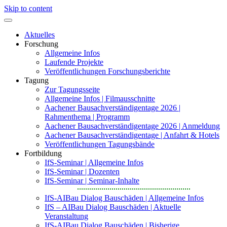
Skip to content
Aktuelles
Forschung
Allgemeine Infos
Laufende Projekte
Veröffentlichungen Forschungsberichte
Tagung
Zur Tagungsseite
Allgemeine Infos | Filmausschnitte
Aachener Bausachverständigentage 2026 |
Rahmenthema | Programm
Aachener Bausachverständigentage 2026 | Anmeldung
Aachener Bausachverständigentage | Anfahrt & Hotels
Veröffentlichungen Tagungsbände
Fortbildung
IfS-Seminar | Allgemeine Infos
IfS-Seminar | Dozenten
IfS-Seminar | Seminar-Inhalte
IfS-AIBau Dialog Bauschäden | Allgemeine Infos
IfS – AIBau Dialog Bauschäden | Aktuelle
Veranstaltung
IfS-AIBau Dialog Bauschäden | Bisherige